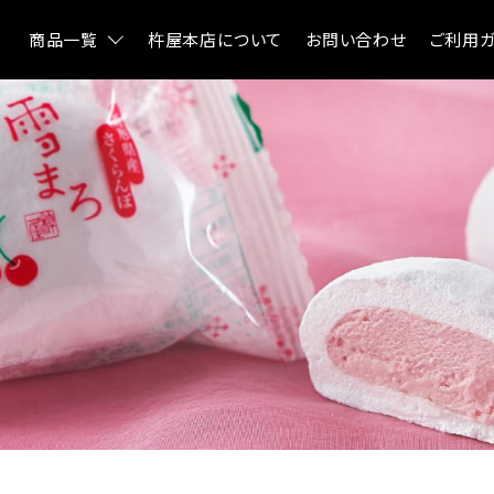
商品一覧
杵屋本店について
お問い合わせ
ご利用ガ
NEO和菓子
創作羊羹
atarayo-可惜夜
実りノ羊羹
ん
星合いの空
星合いの空
実りノ羊羹
羊羹kaju*
羊羹
羊羹kaju*
詰合せ
琥珀糖kaju*
ファーストク
琥珀糖
杵屋の冷
atarayo-可惜夜(あたら
よ)
雪まろ<冷凍
琥珀糖kaju*
プリン大福<