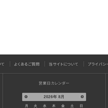
いて
よくあるご質問
当サイトについて
プライバシ
営業日カレンダー
2026
年
8月
月
火
水
木
金
土
日