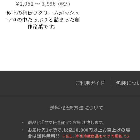
￥2,052 ～ 3,996
（税込）
星合いの空
極上の秘伝豆クリームがマシュ
羊羹kaju*
マロの中たっぷりと詰まった創
詰合せ
作冷菓です。
ファーストクラスギフト
杵屋の冷菓
雪まろ<冷凍>
プリン大福<冷凍>
限定品
杵屋本店×おかげさま文房具店
ご利用ガイド
包装につ
ぐい呑み純米大吟醸 SAKERISE
ぐい呑み大吟醸極 雪漫々
テリーヌザカカオ
桜東風（さくらごち）
送料・配送方法について
デコレーションケーキ（店頭受取）
商品は『ヤマト運輸』でお届け致します。
ストロベリーガーデン
お届け先1ヶ所で、税込10,800円以上お買上げの場
オプション
合は送料無料！！
※但し、冷凍冷蔵商品ものは同梱包でき