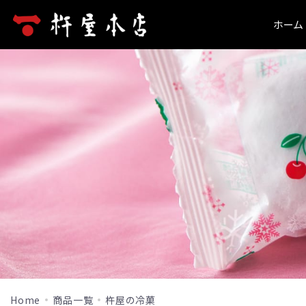
ホーム
ホーム
新規会員登録
杵屋本店とは
洋菓子
和菓子
商品一覧
ログイン
お問い合わせ
山形旬香菓
最上小石
洋菓子
ご利用ガイド
山形旬香菓(ラ・フランス)
こまめちゃ
山形旬香菓
包装について
山形旬香菓(ラ・フランス)
リップルパイ・季節のパイ
山形ゆべし
リップルパイ・季節のパイ
生リップルパイ（店舗限定）
こだわりの
よくあるご質問
生リップルパイ（店舗限定）
山形サブレ
杵の最中
山形サブレ
お知らせ
サポリ
栗里曲
サポリ
季節のブッセ
黒豆茶
季節のブッセ
当サイトについて
果樹園だより
水羊羹
果樹園だより
特定商取引法に基づく表記
和菓子
最上小石
Home
商品一覧
杵屋の冷菓
プライバシーポリシー