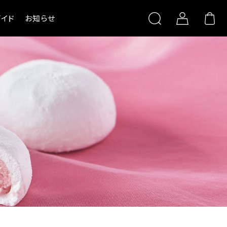
イド
お知らせ
限定品
デコレーシ
キ（店頭受取
杵屋本店×おかげさま文
房具店
ストロベリーガ
ぐい呑み純米大吟醸
オプション
SAKERISE
ぐい呑み大吟醸極 雪漫々
テリーヌザカカオ
ラスギフト
桜東風（さくらごち）
菓
>
冷凍>