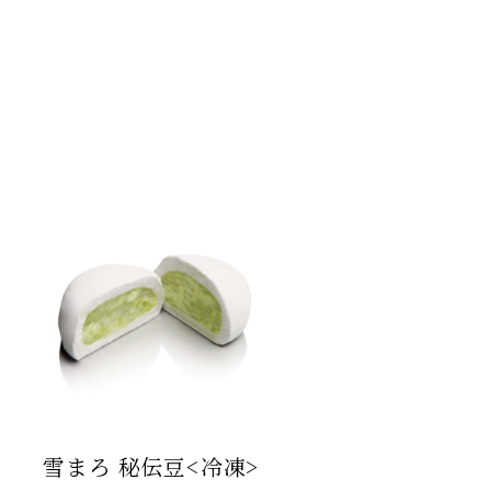
こまめちゃん
山形ゆべし
利用規約
こだわりの羊羹
杵の最中
栗里曲
黒豆茶
水羊羹
NEO和菓子
atarayo-可惜夜
星合いの空
実りノ羊羹
羊羹kaju*
琥珀糖kaju*
琥珀糖
atarayo-可惜夜(あたらよ)
琥珀糖kaju*
創作羊羹
雪まろ 秘伝豆<冷凍>
実りノ羊羹